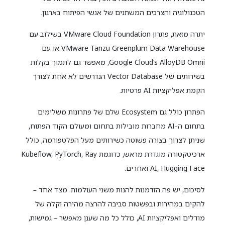
הטכנולוגיה והצרכים המשתנים של אנשי הפיתוח בארגון.
יתרה מזאת, פתרון VMware Cloud Foundation בשילוב עם
VMware Tanzu Greenplum Data Warehouse או עם
Google Cloud’s AlloyDB Omni, מאפשר גם לתמוך בקלות
בשירותים של Vector Database הנדרשים לא אחת לצורך
הקמת אפליקציות AI פרטיות.
הפתרון כולל גם Ecosystem שלם של פתרונות משלימים
בתחום ה-AI מחברות מובילות בתחום ומעולם הקוד הפתוח,
שניתן לצרוך בצורה פשוטה כשירותים מעל הפלטפורמה, כולל
ארכיטקטורה מוגדרת מראש, כדוגמת Kubeflow, PyTorch, Ray
AI, Hugging Face ואחרים.
לסיכום, יש פה הזדמנות להנות משני העולמות. מצד אחד –
להקים במהירות ובפשטות סביבה להרצה מהירה וקלה של
מודלים ואפליקציות AI, כולל כל מה שענן מאפשר – גמישות,