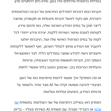
בעלויות בהפעלת שירותים אלו בענן, שלא ניתן להתעלם מהן.
חברות רבות דוהרות למודלים החדשים של הבינה המלאכותית
היצרנית, אם ניקח למשל חברות פיננסיות או תקשורת, שרוצה
לייצר תוכן על בסיס המידע הארגוני שלה, כמו סיכום מידע
לקוחות לטובת שיפור השירות ללקוח, יצירת מידע ייחודי לכל
לקוח על בסיס הפרופיל האישי שלו ועוד, החברות יאלצו
להעביר את המידע מחוץ לכותלי הארגון, ואף לאפשר ללקוחות
חיצוניים גישה למידע שנוצר במודלים הללו. לצד הפוטנציאל
העסקי הרב, חברות חוששות מהיבטי האבטחה, פרטיות.
והעלויות הכרוכות בכך, שכמובן כמעט בלתי אפשרי לחזות.
אז מה הפתרון? איך אפשר ליהנות מיתרונות כמו של הענן
הציבורי להרצה פשוטה וקלה של AI מצד אחד, ולשמור על
פרטיות המידע, ביצועים ועלויות נשלטות.
הפתרון הוא בשילוב היתרונות של שני העולמות: בתשתית
ענן
פרטי
או היברידי מנוהל, עם תשתית AI כשירות מעליו – בדיוק