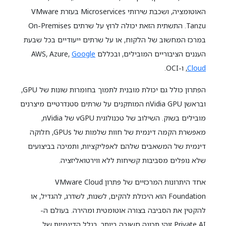
האוטומציה, ושכבת שירותי Microservices בעזרת VMware
Tanzu. התשתית הזאת יכולה לרוץ על שרתים On-Premises
במרכז המחשוב של הלקוח, או על שרתים ייעודיים בכל שבעת
העננים הציבוריים המובילים, ובכללם AWS, Azure,
Google
Cloud
, ו-OCI.
הפתרון כולל גם יכולת מובנית לתמוך בחומרות שונות של GPU,
ובראשן nVidia GPU המותקנים על שרתים סטנדרטיים מיצרנים
מובילים בשוק. השילוב של טכנולוגית vGPU של nVidia,
מאפשרת הקמה דינמית של חוות שלמות של GPUs, חלוקה
דינמית של המשאבים שלהם לאפליקציות, ותמיכה בביצועים
שלא נופלים מסביבות קשיחות ללא ווירטואליזציה.
אחד היתרונות המרכזיים של פתרון VMware Cloud
Foundation הוא היכולת להקים, לשנות, לשדרג, להגדיל, או
להקטין את הסביבה בצורה אוטומטית ומהירה. בעולם ה-
Private AI זוהי תכונה חשובה ביותר, בגלל הדינמיות של