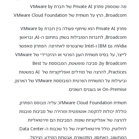
מה שמספק פתרון Private AI של חברת VMware by
Broadcom, הרץ על תשתית של VMware Cloud Foundation.
פתרון Private AI הוא שיתוף פעולה בין חברת VMware by
Broadcom, לחברות המובילות בשוק בתחום ה-AI, ובראשן
nVidia. גם IBM ו-Intel שהצטרפו לאחרונה. הפתרון מאפשר
לייצר, על בסיס תשתית הענן הפרטי או ההיברידי של VMware
by Broadcom, סביבה מופשטת, המבוססת על Best
Practices, להרצה של מודלים ואפליקציות של AI בפשטות
וביעילות על התשתית הפרטית המבוססת VMware של הארגון,
On-Premise או בעננים השונים.
תשתית VMware Cloud Foundation, עליה מבוסס הפתרון,
כוללת יכולות להקמה אוטומטית ומהירה של סביבות מובנות
להרצה של אפליקציות שונות. הסביבות הם ווירטואליות
לחלוטין, כולל ווירטואליזציה של כל שכבות ה-Data Center:
המחשוב, האחסון, התקשורת, אבטחת המידע, הניהול,