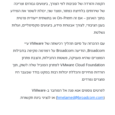
הקמה והורדה של סביבות לפי הצורך, ביצועים גבוהים וצריכה
של שירותים בלחיצת כפתור, ומצד שני, יכולת לשמר את המידע
בתוך הארגון – אם זה On-Prem או בתשתית ייעודית פרטית
בענן הציבורי, לצורך אבטחת מידע, ביצועים מקסימליים, ועלות
נשלטת.
עם ההכרזה על סיום תהליך רכישתה של VMware ע״י
Broadcom, הודיעה Broadcom על רפורמה מקיפה בחבילות
המוצרים שהיא מעניקה, פשטות החבילות, והצבת פתרון
VMware Cloud Foundation לפתרון המוביל שלה לשוק, תוך
הורדות מחירים והכללת יכולות רבות במקט בודד שבעבר היו
מוצרים נפרדים.
לפרטים נוספים אנא פנה אל המחבר ב-VMware
) או לנציגי בינת תקשורת.
hmelamed@broadcom.com
(