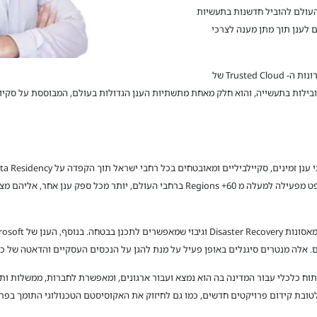
העולם להוביל חדשנות בתעשיות
לענן תוך מתן מענה לצרכי
הדאטה סנטר של מיקרוסופט בישראל עומד בעקרונות ה- Trusted Cloud של
שמתקרבים לזמן אמת Low Latency). מיקרוסופט מפעילה למעלה מ 60+ Regions ברחבי העולם
ים. אלה מנטרים סיגנלים באופן פעיל על מנת להגן על הנכסים העסקיים והדאטה של כל
ח כלכלי עבור המדינה בה הוא נמצא ועבור ארגונים, ומאפשרת לחברות, ממשלות ות
לטובת קידום פרויקטים חדשים, כמו גם לחיזוק את האקוסיסטם הטכנולוגי התומך בפר