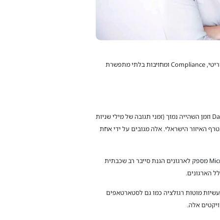
הארגון, מוגן באמצעות הגנות אבטחת הסייבר המובילות בתעשייה, והוא חלק מאחת מתשתיות הענן הגדולות בעולם, המבוססת על סקיוריטי, Compliance ומחויבות בלתי מתפשרת
ההשקעה של מיקרוסופט בישראל תאפשר שירותי ענן זמינים, סקיילביליים ומאובטחים בכל רחבי ישראל תוך הקפדה על Data Residency וזמן השהייה נמוך (זמני תגובה של מילי שניות
, יותר מכל ספק ענן אחר, אליהם מצטרף האיזור הישראלי. אלה מגובים על ידי אחת
Azure מספק Resiliency לזמינות גבוהה, שחזור מאסונות Disaster Recovery וגיבוי שמאפשרים לתכנן בבטחה. בנוסף, הענן של Microsoft מספק לארגונים הגנת סייבר רב שכבתית
ל הארגונים.
עשיות מוטות רגולציה כמו גם לסטארטאפים
ויקטים אלה.