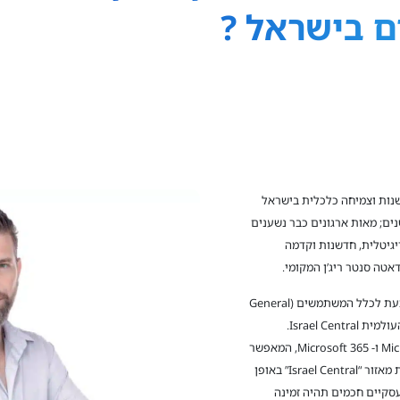
ם בישראל ?
נות וצמיחה כלכלית בישראל
ה עמוקה ובדרכים רבות כבר למעלה מ-30 שנים; מאות ארגונים כבר נשענים
יגיטלית, חדשנות וקדמה
טה סנטר ריג’ן המקומי.
הדאטה סנטר ריג’ן של מיקרוסופט בישראל זמין כעת לכלל המשתמשים (General
availability). האיזור נקרא על מפת מיקרוסופט העולמית Israel Central.
המשמעות היא כי שירותי הענן של Microsoft Azure ו- Microsoft 365, המאפשר
מקום עבודה מתקדם באמצעות הענן, זמינים כעת מאזור “Israel Central” באופן
 יישומים עסקיים חכמים תהיה זמינה