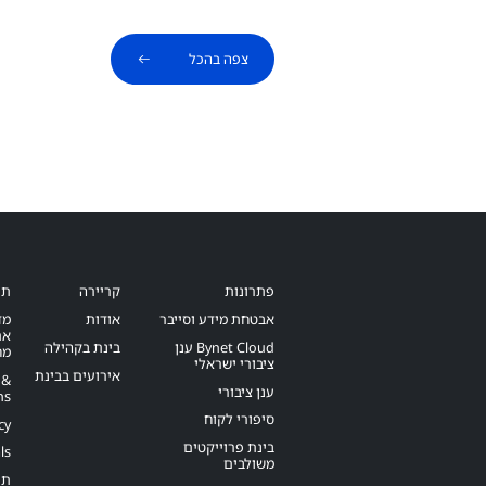
צפה בהכל
פתרונות
קריירה
תנ
אבטחת מידע וסייבר
אודות
מד
את
Bynet Cloud ענן
בינת בקהילה
מח
ציבורי ישראלי
אירועים בבינת
 &
ענן ציבורי
ns
סיפורי לקוח
cy
בינת פרוייקטים
ls
משולבים
תנ