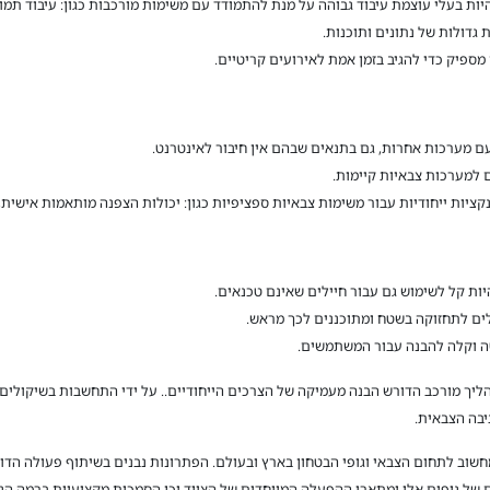
ת בעלי עוצמת עיבוד גבוהה על מנת להתמודד עם משימות מורכבות כגון: עיבוד תמונות
ת גדולות של נתונים ותוכנות.
ספיק כדי להגיב בזמן אמת לאירועים קריטיים.
 מערכות אחרות, גם בתנאים שבהם אין חיבור לאינטרנט.
למערכות צבאיות קיימות.
קציות ייחודיות עבור משימות צבאיות ספציפיות כגון: יכולות הצפנה מותאמות אישית,
ת קל לשימוש גם עבור חיילים שאינם טכנאים.
ים לתחזוקה בשטח ומתוכננים לכך מראש.
ה וקלה להבנה עבור המשתמשים.
ליך מורכב הדורש הבנה מעמיקה של הצרכים הייחודיים.. על ידי התחשבות בשיקולים 
יבה הצבאית.
ספקה של מחשוב לתחום הצבאי וגופי הבטחון בארץ ובעולם. הפתרונות נבנים בשיתוף פעולה
 של גופים אלו ומתארי ההפעלה המיוחדים של הציוד וכן הסמכות מקצועיות ברמה 