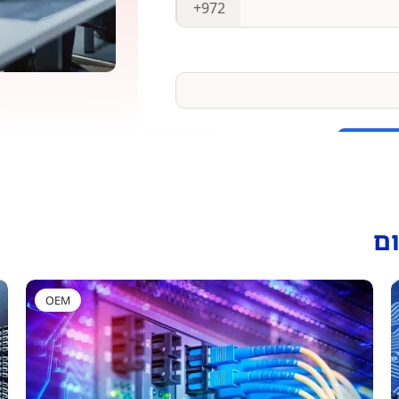
ם
OEM