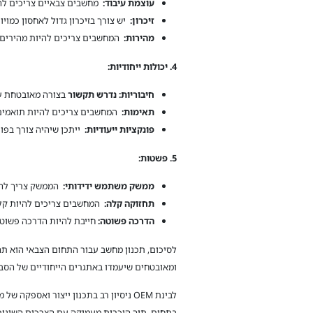
עוצמת עיבוד:
מחשבים צבאיים צריכים להיו
זיכרון:
יש צורך בזיכרון גדול לאחסון כמויו
מהירות:
המחשבים צריכים להיות מהירים מ
4.
יכולות ייחודיות
:
חיבוריות: נדרש תקשור
בצורה מאובטחת עם
תאימות:
המחשבים צריכים להיות תואמים 
פונקציות ייעודיות:
ייתכן שיהיה צורך בפונ
5.
פשטות
:
ממשק משתמש ידידותי:
הממשק צריך להיו
תחזוקה קלה:
המחשבים צריכים להיות קל
הדרכה פשוטה:
חייבת להיות הדרכה פשוט
לסיכום, תכנון מחשב עבור התחום הצבאי הוא תה
ומאובטחים שיעמדו באתגרים הייחודיים של הסב
לבינת OEM ניסיון רב בתכנון ייצור וא
בתחום, תוך היכרות מעמיקה עם הצרכים השונים