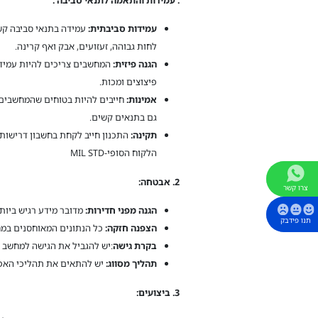
עמידות סביבתית
:
עמידה בתנאי סביבה קשי
לחות גבוהה, זעזועים, אבק ואף קרינה.
הגנה פיזית:
המחשבים צריכים להיות עמידים 
פיצוצים ומכות.
אמינות:
חייבים להיות בטוחים שהמחשבים י
גם בתנאים קשים.
תקינה:
התכנון חייב לקחת בחשבון דרישות 
הלקוח הסופי-MIL STD
2.
אבטחה
:
צרו קשר
הגנה מפני חדירות
:
מדובר מידע רגיש ביותר
תנו פידבק
הצפנה חזקה:
כל הנתונים המאוחסנים במח
בקרת גישה
:יש להגביל את הגישה למחשב 
תהליך מסווג:
יש להתאים את תהליכי האפיו
3.
ביצועים
: