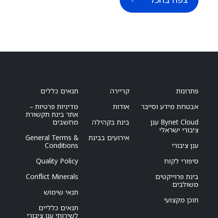
פתרונות
קריירה
תנאים כללים
אבטחת מידע וסייבר
אודות
מדיניות פרטיות –
אתר בינת תקשורת
Bynet Cloud ענן
בינת בקהילה
מחשבים
ציבורי ישראלי
אירועים בבינת
General Terms &
ענן ציבורי
Conditions
סיפורי לקוח
Quality Policy
בינת פרוייקטים
Conflict Minerals
משולבים
תנאי שימוש
תוכן מקצועי
תנאים כלליים
לשירותי ענן ציבורי