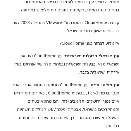
מסמיכה ספקי ענן בהתאם לעמידה בדרישות המחמירות
בתחום הגנת המידע הקיימות בגופים המומליצים באירופה.
קבוצת CloudHome הוסמכה ע"י VMware בתחילת 2023 כענן
הריבוני הראשון במדינת ישראל.
אז מדוע לבחור בענן CloudHome?
ענן ישראלי בבעלות ישראלית:
ענן CloudHome הינו ענן
ישראלי מלא, בבעלות ישראלית ובניהול מלא של אזרחים בעלי
אזרחות ישראלית בלבד.
ענן מולטי-סייט
:ענן CloudHome ממוקם במספר אתרי דאטה
סנטר ברמת tier-3 , בבעלות CloudHome , באזורים המוגדרים
איום נמוך: ירושלים, תל אביב ולוד, והם מהמאובטחים
והמתקדמים בישראל, אבטחה וניטור 24/7 הכוללים תשתיות
חשמל ותקשורת מגובות – כך שהמערכות שלכם יהיו זמינות
בכל זמן.