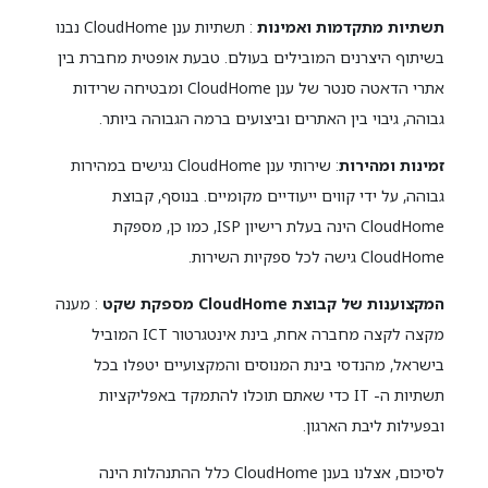
תשתיות מתקדמות ואמינות
: תשתיות ענן CloudHome נבנו
בשיתוף היצרנים המובילים בעולם. טבעת אופטית מחברת בין
אתרי הדאטה סנטר של ענן CloudHome ומבטיחה שרידות
גבוהה, גיבוי בין האתרים וביצועים ברמה הגבוהה ביותר.
זמינות ומהירות
: שירותי ענן CloudHome נגישים במהירות
גבוהה, על ידי קווים ייעודיים מקומיים. בנוסף, קבוצת
CloudHome הינה בעלת רישיון ISP, כמו כן, מספקת
CloudHome גישה לכל ספקיות השירות.
המקצוענות של קבוצת CloudHome מספקת שקט
: מענה
מקצה לקצה מחברה אחת, בינת אינטגרטור ICT המוביל
בישראל, מהנדסי בינת המנוסים והמקצועיים יטפלו בכל
תשתיות ה- IT כדי שאתם תוכלו להתמקד באפליקציות
ובפעילות ליבת הארגון.
לסיכום, אצלנו בענן CloudHome כלל ההתנהלות הינה