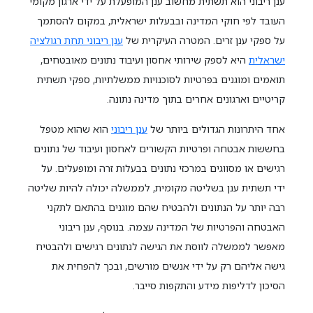
ענן ריבוני הוא תשתית מחשוב ענן המופעלת על ידי ארגון מקומי
העובד לפי חוקי המדינה ובבעלות ישראלית, במקום להסתמך
על ספקי ענן זרים. המטרה העיקרית של
ענן ריבוני תחת רגולציה
ישראלית
היא לספק שירותי אחסון ועיבוד נתונים מאובטחים,
תואמים ומוגנים בפרטיות לסוכנויות ממשלתיות, ספקי תשתית
קריטיים וארגונים אחרים בתוך מדינה נתונה.
אחד היתרונות הגדולים ביותר של
ענן ריבוני
הוא שהוא מטפל
בחששות אבטחה ופרטיות הקשורים לאחסון ועיבוד של נתונים
רגישים או מסווגים במרכזי נתונים בבעלות זרה ומופעלים. על
ידי תשתית ענן בשליטה מקומית, לממשלה יכולה להיות שליטה
רבה יותר על הנתונים ולהבטיח שהם מוגנים בהתאם לתקני
האבטחה והפרטיות של המדינה עצמה. בנוסף, ענן ריבוני
מאפשר לממשלה לווסת את הגישה לנתונים רגישים ולהבטיח
גישה אליהם רק על ידי אנשים מורשים, ובכך להפחית את
הסיכון לדליפות מידע והתקפות סייבר.