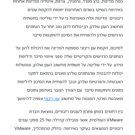
כמה מדינות, בהן ספרד, גרמניה, צרפת, איטליה ומדינות אחרות
באירופה השיקו בשנים האחרונות יוזמות להקמת עננים
ריבוניים. מדינות אלה מאמינות כי על ידי שליטה בתשתית
מחשוב הענן שלהן, הן יכולות להגן טוב יותר על הנתונים
הרגישים שלהן ולהפחית את הסיכון להתקפות סייבר.
לסיכום, הקמת ענן ריבוני מספקת למדינה את היכולת להגן על
הנתונים הרגישים והקריטיים שלה מפני איומי סייבר ודליפות
מידע. על ידי שליטה על תשתית מחשוב הענן שלהן, ממשלות
יכולות להבטיח שהנתונים שלהן מוגנים בהתאם לתקני
האבטחה והפרטיות שלהן, ובכך להפחית את הסיכון לדליפות
נתונים והתקפות סייבר. עם הצורך הגובר באחסון נתונים
מאובטח ופרטי, המגמה של מחשוב
ענן ריבוני
צפויה להימשך.
בין היזמים במתן פתרון לעננים ריבוניים, נמצאת חברת
VMware העולמית, אשר מובילה קהילה של 25 ספקי עננים
ריבוניים הנמצאים בעיקר באירופה. כחלק מהתהליך, VMware