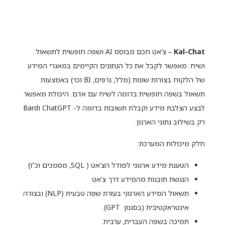
Kal-Chat
– צ’אט חכם מבוסס AI ושפה חופשית לתשאול
ושיח. מאפשר לקבל את כל הנתונים הקיימים במאגרי המידע
של הלקוח בצורות שונות (מלל, גרפים, BI וכו׳) באמצעות
תשאול בשפה חופשית בדומה לשיח עם אדם. היכולת מאפשר
לבצע הצלבת מידע וקבלת תשובות בדומה ל- ChatGPT וBard
רק בשילוב נתוני הארגון.
חלק מיכולות המערכת:
הטענת מידע ארגוני למודל הצ’אט ( SQL, מסמכים וכ”ו)
הנגשת תובנות מהמידע דרך צ’אט
תשאול המידע הארגוני בעזרת שפה טבעית (NLP) ובצורה
אינטראקטיבית (בסגנון GPT).
תמיכה בשפה העברית, ערבית.