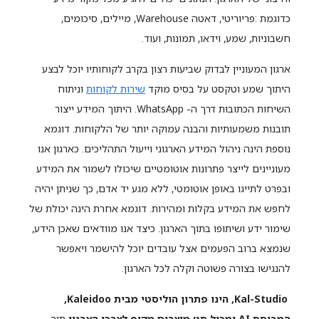
כדוגמת :פריוריטי, דאטה Warehouse, מיילים, סיכומים,
חשבוניות, שמע, וידאו, תמונות, ועוד.
ארגון המעוניין לבדוק שביעות רצון בקרב לקוחותיו יוכל לבצע
היתוך שמע וטקסט על בסיס מוקד
שירות לקוחות
וניתוח
השיחות הכתובות דרך ה- WhatsApp. היתוך המידע ייצור
תובנות משמעותיות והבנה עמוקה יותר של הלקוחות. דוגמא
נוספת הינה ניהול המידע הארגוני וייעול התהליכים. כארגון אנו
מעוניינים לייצר פתרונות אוטומטיים שיכולו לשמור את המידע
ובפרט לתייגו באופן אוטומטי, ללא מגע יד אדם, כך שניתן יהיה
לחפש את המידע בקלות ומהירות. דוגמא אחרת הינה יכולת של
שימור ידע ושיתופו בתוך הארגון. כיצד אנו מוודאים שאכן הידע,
שנמצא ברוב הפעמים אצל עובדים יוכל להישמר ויאפשר
להנגישו בצורה פשוטה וקלה לכל הארגון.
Kal-Studio, הינו פתרון הוליסטי מבית Kaleidoo,
המבוסס AI ומכיל סט מוצרים מקיף לצרכי הארגון
תוך