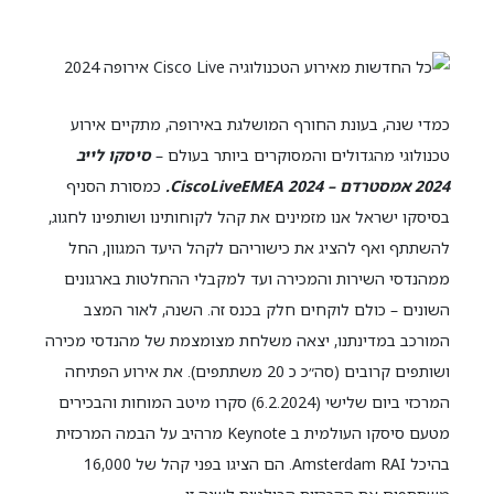
כמדי שנה, בעונת החורף המושלגת באירופה, מתקיים אירוע
טכנולוגי מהגדולים והמסוקרים ביותר בעולם –
סיסקו לייב
2024 אמסטרדם – CiscoLiveEMEA 2024.
כמסורת הסניף
בסיסקו ישראל אנו מזמינים את קהל לקוחותינו ושותפינו לחגוג,
להשתתף ואף להציג את כישוריהם לקהל היעד המגוון, החל
ממהנדסי השירות והמכירה ועד למקבלי ההחלטות בארגונים
השונים – כולם לוקחים חלק בכנס זה. השנה, לאור המצב
המורכב במדינתנו, יצאה משלחת מצומצמת של מהנדסי מכירה
ושותפים קרובים (סה״כ כ 20 משתתפים). את אירוע הפתיחה
המרכזי ביום שלישי (6.2.2024) סקרו מיטב המוחות והבכירים
מטעם סיסקו העולמית ב Keynote מרהיב על הבמה המרכזית
בהיכל Amsterdam RAI. הם הציגו בפני קהל של 16,000