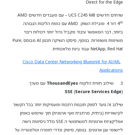
Direct for the Edge:
שרתים חדשים UCS C245 M8 – עם מעבדים חדשים AMD
th
4
דור 4. מובילת השוק AMD עם כמות הליבות הגבוהה
ביותר, דבר המאפשר עיבוד מקביל גדול יותר ויכולות ריבוי
משימות משופרות. בנוסף, סיסקו השיקה תכנון AI מבוסס Pure,
NetApp, Red Hat עבור בינת מלאכותית.
Cisco Data Center Networking Blueprint for AI/ML
Applications
3. שילוב חווית הלקוח
ThousandEyes
עם מערך
:
SSE
)
Secure Services Edge
(
שילוב זה נועד לספק תובנות רחבות ומעמיקות יותר בכל הקשור
לקישוריות (ביתית, מרחבית ואף ארגונית) תוך שימוש באותן
אפליקציות ארגוניות למשתמשי ה SSE כולל ניסיונות גישה
ליישומי ענן ארגונים. בנוסף, סיפוק מדדי חומרה וטלמטריה על