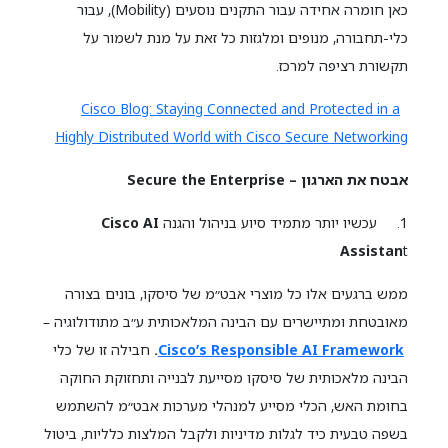
כאן חומרה אחידה עבור התקנים נוסעים (Mobility), עבור
כלי-תחבורה, מנופים ומלגזות כל זאת על מנת לשמור על
תקשורת רציפה למרכז.
Cisco Blog: Staying Connected and Protected in a
Highly Distributed World with Cisco Secure Networking
אבטח את הארגון – Secure the Enterprise
1. עכשיו יותר מתמיד סיוע בניהול והגנה
Cisco AI
Assistan
t
ממש ברגעים אלו כל מוצרי אבט״מ של סיסקו, בונים בצורה
מאובטחת ומתיישרים עם הבינה המלאכותית ע״ב מתודולוגיה –
Cisco’s Responsible AI Framework
.
חבילה זו של כלי
הבינה מלאכותית של סיסקו מסייעת לבנייה ותחזוקת החוקה
בחומת האש, הכלי מסייע למנהלי מערכות אבט״מ להשתמש
בשפה טבעית כיד לגלות מדיניות ולקבל המלצות כלליות, ביטול