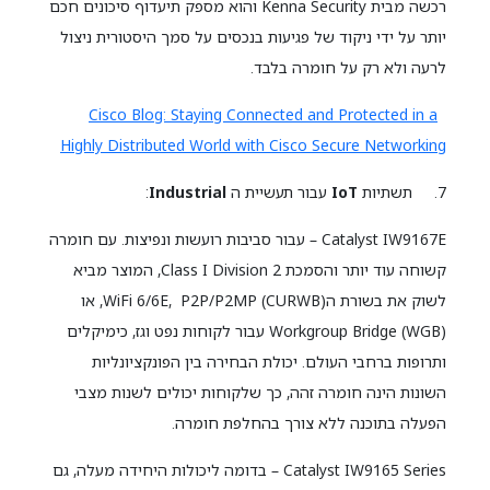
רכשה מבית Kenna Security והוא מספק תיעדוף סיכונים חכם
יותר על ידי ניקוד של פגיעות בנכסים על סמך היסטורית ניצול
לרעה ולא רק על חומרה בלבד.
Cisco Blog: Staying Connected and Protected in a
Highly Distributed World with Cisco Secure Networking
7. תשתיות
IoT
עבור תעשיית ה
Industrial
:
Catalyst IW9167E – עבור סביבות רועשות ונפיצות. עם חומרה
קשוחה עוד יותר והסמכת Class I Division 2, המוצר מביא
לשוק את בשורת הWiFi 6/6E, P2P/P2MP (CURWB), או
Workgroup Bridge (WGB) עבור לקוחות נפט וגז, כימיקלים
ותרופות ברחבי העולם. יכולת הבחירה בין הפונקציונליות
השונות הינה חומרה זהה, כך שלקוחות יכולים לשנות מצבי
הפעלה בתוכנה ללא צורך בהחלפת חומרה.
Catalyst IW9165 Series – בדומה ליכולות היחידה מעלה, גם