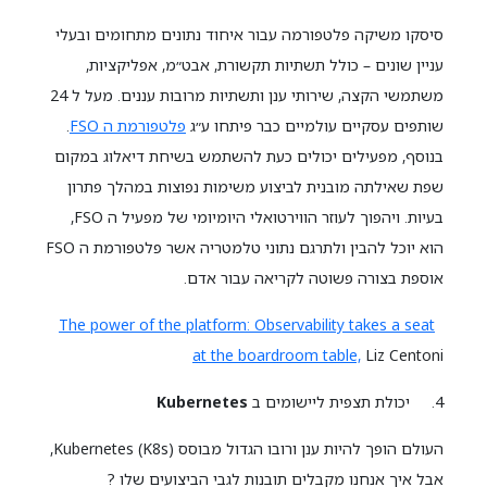
סיסקו משיקה פלטפורמה עבור איחוד נתונים מתחומים ובעלי
עניין שונים – כולל תשתיות תקשורת, אבט״מ, אפליקציות,
משתמשי הקצה, שירותי ענן ותשתיות מרובות עננים. מעל ל 24
שותפים עסקיים עולמיים כבר פיתחו ע״ג
פלטפורמת ה FSO
.
בנוסף, מפעילים יכולים כעת להשתמש בשיחת דיאלוג במקום
שפת שאילתה מובנית לביצוע משימות נפוצות במהלך פתרון
בעיות. ויהפוך לעוזר הווירטואלי היומיומי של מפעיל ה FSO,
הוא יוכל להבין ולתרגם נתוני טלמטריה אשר פלטפורמת ה FSO
אוספת בצורה פשוטה לקריאה עבור אדם.
The power of the platform: Observability takes a seat
at the boardroom table,
Liz Centoni
4. יכולת תצפית ליישומים ב
Kubernetes
העולם הופך להיות ענן ורובו הגדול מבוסס Kubernetes (K8s),
אבל איך אנחנו מקבלים תובנות לגבי הביצועים שלו ?