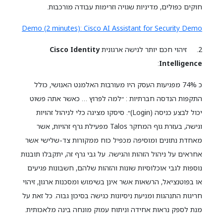
חוקים כפולים, מדיניות שגויה וזרימות עבודה מורכבות.
Demo (2 minutes): Cisco AI Assistant for Security Demo
2. זיהוי חכם יותר לגישה ארגונית
Cisco Identity
:
Intelligence
כ 74% מפגיעות העסק היו מעורבות האלמנט האנושי, כולל
התקפות הנדסה חברתיות : ״למה לפרוץ … כאשר אתה פשוט
יכול לבצע כניסה (Login)״. סיסקו מציגה כלי לניהול זהויות
וגישה, בעזרת גוף המחקר Talos מפעילת גרף זהויות, אשר
מאחדת נתונים ומוסיפה מכפיל כוח ממקורות צד-שלישי אשר
אחראים על ניהול הזהות והגישה. על גבי גרף זה, יתקבלו תובנות
נוספות לגבי אוכלוסיות שונות והזהות שלהם, חשבונות פגיעים
או בפוטנציאל, הרשאות אשר אינן בשימוש ומסכנות ארגון, זיהוי
חריגות התנהגות ומניעת ניסיונות כגישה בסיכון גבוה. כל זאת על
מנת לספק נראות אחידה וניתוח עמוק מונחה בינה מלאכותית.