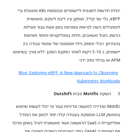
יכולת חדשות לתצפית ליישומיים מבוססות K8s מופעלת ע״י
eBFP, כלי עזר קליל, מותקן ע״ג ליבת לינוקס, מאפשרת
למפעילים גישה לנראות מפורטת בזמן אמת עבור פעילות
הרשת, ניצול משאבים, תלות באפליקציות וחוסר תאימות
בהגדרתן. הכלי מספק גילוי אוטומטי של עומסי עבודה בין
יישומים, כ 5-10 דקות לאחר התקנת הסוכן. ללא צורך בשימוש
APM או בגילוי נתיב ידני.
Blog: Exploring eBPF: A New Approach to Observing
Kubernetes Workloads
5. השקת
Motific
מבית
Outshift
Motific מגדירה למעשה מדיניות עבור מי יכול לעשות שימוש
בממשק LLM ומספקת בעבודה קלה יותר לכוונן את המודל.
אפליקציית ה SaaS הראשונה אשר מאשפרת לנהל באופן מרכזי
את נאמנות ה GenAI בתוך הארגונים השונים מאיצה את