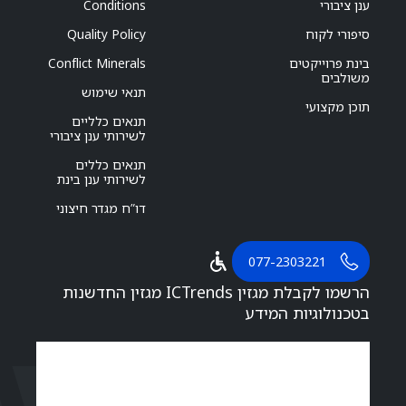
ענן ציבורי
Conditions
סיפורי לקוח
Quality Policy
בינת פרוייקטים
Conflict Minerals
משולבים
תנאי שימוש
תוכן מקצועי
תנאים כלליים
לשירותי ענן ציבורי
תנאים כללים
לשירותי ענן בינת
דו”ח מגדר חיצוני
077-2303221
הרשמו לקבלת מגזין ICTrends מגזין החדשנות
בטכנולוגיות המידע