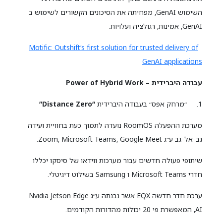
השימוש GenAI, מפחיתה את הסיכונים הקשורים לשימוש ב
GenAI, אמינות, רגולציה ועלויות.
Motific: Outshift’s first solution for trusted delivery of
GenAI applications
עבודה היברידית – Power of Hybrid Work
1. ״מרחק אפס״ בעבודה היברידית
“Distance Zero”
מערכת ההפעלה RoomOS נועדה לתמוך כעת בחוויית ועידה
גב-אל-גב ע״ג Zoom, Microsoft Teams, Google Meet.
שיתופי פעולה חדשים עבור מערכות ווידאו של סיסקו יכללו
חדרי Microsoft Teams ו Samsung בשילוט דיגיטלי.
ערכת חדר חדשה EQX אשר נבנתה ע״ג Nvidia Jetson Edge
AI, המאפשרת פי 20 יכולות מהדורות הקודמים.