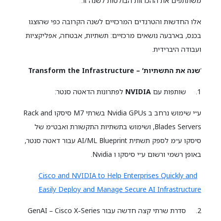
משתתפים את ההכרזות הבולטות לשנה זו.
אלו החדשות והטרנדים המרכזיים לשנה הקרובה כפי
שהוצגו
בכנס, בארבעה נושאים מרכזיים: תשתיות, אבטחה, אפליקציות
ועבודה היברידית.
‘
שנה את התשתיות’ – Transform the Infrastructure
1. שותפות עם
NVIDIA
לפתרונות הדאטה סנטר:
ע״י שימוש נרחב ב Nvidia GPUs בשרתי M7 סיסקו Rack and
Blades Servers, ושימוש בתשתיות התקשורת ואבט״מ של
סיסקו ע״מ לספק תשתית AI/ML Blueprint עבור דאטה סנטר,
באופן רשמי ורשום ע״י סיסקו ו Nvidia.
Cisco and NVIDIA to Help Enterprises Quickly and
Easily Deploy and Manage Secure AI Infrastructure
2. סדרת שרתי קצה חדשה עבור GenAI – Cisco X-Series