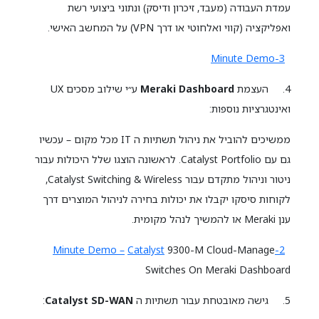
עמדת העבודה (מעבד, זיכרון ודיסק) ונתוני ביצועי רשת
ואפליקציה (קווי ואלחוטי או דרך VPN) על המחשב האישי.
3-Minute Demo
4. העצמת
Meraki Dashboard
ע״י שילוב מסכים UX
ואינטגרציות נוספות:
ממשיכים להוביל את ניהול תשתיות ה IT מכל מקום – עכשיו
גם עם Catalyst Portfolio. לראשונה הוצגו שלל היכולות עבור
ניטור וניהול מתקדם עבור Catalyst Switching & Wireless,
לקוחות סיסקו יקבלו את יכולות בחירה לניהול המוצרים דרך
ענן Meraki או להמשיך לנהל מקומית.
Catalyst
9300-M Cloud-Manage
2-Minute Demo –
Switches On Meraki Dashboard
5. גישה מאובטחת עבור תשתיות ה
Catalyst SD-WAN
: