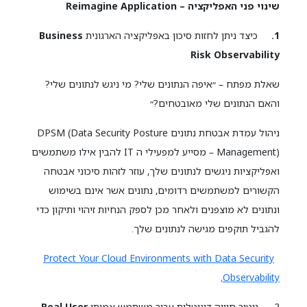
שינוי פני האפליקציה – Reimagine Application
1.
כיצד ניתן לחזות סיכון באפליקציה הארגונית
Business
Risk Observability
שאלת מפתח – ״איפה הנתונים שלי? מי ניגש לנתונים שלי?
והאם הנתונים שלי מאובטחים?״
ניהול עמדת אבטחת נתונים DPSM (Data Security Posture
Management) – מסייע למפעילי ה IT להבין אילו משתמשים
ואפליקציות ניגשים לנתונים שלך, עוזר לזהות סיכוני אבטחה
הקשורים למשתמשים רדומים, נתונים אשר אינם בשימוש
ונתונים לא מוצפנים ולאחר מכן לספק הנחיות זיהוי ותיקון כדי
להגביל תוקפים מגישה לנתונים שלך.
Protect Your Cloud Environments with Data Security
Observability,
2. ניטור חוויה דיגיטלית עבור משתמש אמיתי
Real User