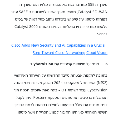
מערך ה SSE מתחבר כעת באינטגרציה מלאה עם מערך ה
Catalyst SD-WAN, מספק מערך אחוד לפתרונות ה SASE עבור
לקוחות סיסקו, ע״ג שימוש ביכולות ניתוב מתקדמות על בסיס
פלטפורמות פיזיות וירטואליות בעננים השונים Catalyst 8000
Series.
Cisco Adds New Security and AI Capabilities in a Crucial
Step Toward Cisco Networking Cloud Vision
6.
הגנה על תשתיות קריטיות עם
CyberVision
:
בתגובה לתקנות אבטחת סייבר החדשות על האיחוד האירופאי
(NIS2) אשר תחל מאוקטובר 2024 השנה, מערכת זיהוי והגנה
CyberVision עבור רשתות OT – בונה מפת איומים חכמה תוך
הסתכלות ברכיבים המוטמעים ומספקת Posture, ניתן לקבל
דו״ח מוכנות עם שלל הפגיעות ולטפלם בהתאם לרמת הסיכון.
השינוי המהותי כאן הינו החיבור למנוע הסריקה אשר סיסקו