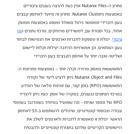
פתרון ה-Nutanix Files זמין כעת להרצה בעננים ציבוריים
באמצעות Nutanix Clusters. פתרון זה מיועד לאחסון קבצים
בענן היברידי ומאפשר ניהול מאוחד ופשוט באמצעות ממשק
אחוד, בכל תצורת ענן, למשרדים מרוחקים, מרכזי נתונים ו
ענן
ציבורי
. יכולת זו מספקת לחברות וארגונים את הגמישות לבחור
בענן המתאים, וכן אפשרויות הרחבה יעילות וקלות ליישום
ושליטה טובה יותר על אחסון הקבצים בענן היברידי.
התאוששות מאסון מהירה וקלה יותר – באמצעות פתרונות ה-
Nutanix Object and Files ניתן להגיע ליעד של נקודת
התאוששות (RPO) בזמן קצר, עם זמינות מלאה של המידע
במרכזי הנתונים ובעננים, במקרה של אסון. כעת ניתן להגדיר
RPO של מספר שניות – מה שמועיל במיוחד כשמדובר בעומסי
עבודה מבוססי קונטיינרים, שיכולים להשתמש ב-S3 לאחסון
הראשי. יכולת זו מאפשרת לחברות ולארגונים לשלב את
היישומים הקריטיים שלהם בתצורת קונטיינרים ולהבטיח