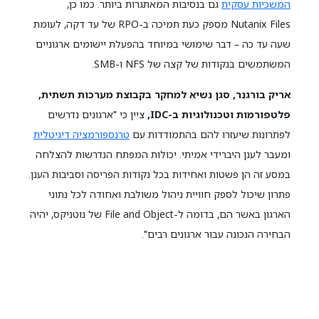
המשכיות עסקית
גם בנסיבות המאתגרות ביותר. כמו כן,
Nutanix Files מספק כעת תמיכה ב-RPO של עד דקה, לעומת
שעה עד כה – דבר שימושי במיוחד בהפעלת יישומים ארגוניים
המשתמשים בנקודות של קצה של NFS ו-SMB.
אריק בורגנר, סגן נשיא למחקר בקבוצת מערכות תשתית,
פלטפורמות וטכנולוגיות ב-IDC,
ציין כי "ארגונים נדרשים
לפתרונות שיעזרו להם בהתמודדות עם
טרנספורמציה דיגיטלית
ומעבר לענן היברידי אמיתי. יכולות המפתח הנדרשות להצלחה
במסע זה הן פשטות ואחידות בכל נקודות הפריסה וסביבות הענן.
פתרון שיכול לספק חוויית ניהול משולבת ואחודה לכל נתוני
הארגון באשר הם, בדומה ל-File and Object של נוטניקס, יהיה
הבחירה הנכונה עבור ארגונים רבים".