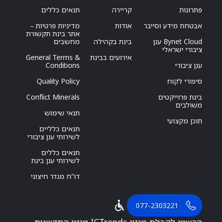
פתרונות
קריירה
תנאים כללים
אבטחת מידע וסייבר
אודות
מדיניות פרטיות –
אתר בינת תקשורת
Bynet Cloud ענן
בינת בקהילה
מחשבים
ציבורי ישראלי
אירועים בבינת
General Terms &
ענן ציבורי
Conditions
סיפורי לקוח
Quality Policy
בינת פרוייקטים
Conflict Minerals
משולבים
תנאי שימוש
תוכן מקצועי
תנאים כלליים
לשירותי ענן ציבורי
תנאים כללים
לשירותי ענן בינת
דו”ח מגדר חיצוני
077-2303221
הרשמו לקבלת מגזין ICTrends מגזין החדשנות