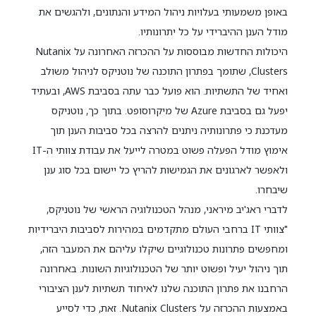
באופן משמעותי בעלויות ניהול המידע והנתונים, ולהגשים את
מודל הענן ההיברידי על כל יתרונותיו.
היכולות החדשות מבוססות על ההכרזה האחרונה על Nutanix
Clusters, שתומך בפתרון התוכנה של נוטניקס לניהול משולב
ואחיד של התשתיות. הוא פועל כבר עתה בסביבת AWS, ובעתיד
יפעל גם בסביבת Azure של מיקרוסופט. בתוך כך, נוטניקס
מעדכנת כי פתרונותיה ניתנים להרצה בכל סביבות הענן תוך
אימוץ מודל הפעלה פשוט במטרה לייעל את עבודת צוותי ה-IT
ולאפשר לארגונים את הגמישות להריץ כל יישום בכל סוג ענן
שיבחרו.
לדברי ראג'יב מיראני, מנהל הטכנולוגיה הראשי של נוטניקס,
"צוותי IT ברחבי העולם מתקדמים במהירות לסביבות היברידיות
ומחפשים פתרונות טכנולוגיים שיקלו עליהם את המעבר הזה,
תוך ניהול יעיל ופשוט יותר של הטכנולוגיות השונות. באחרונה
הרחבנו את פתרון התוכנה שלנו לאיחוד תשתיות לענן הציבורי
באמצעות ההכרזה על Nutanix Clusters. זאת, כדי לסייע