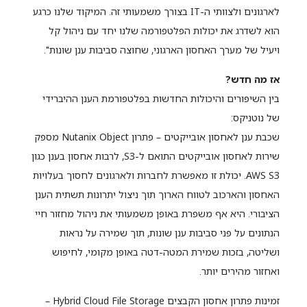
לארגונים ולצוותי ה-IT בצורך משמעותי זה. המיקוד שלנו כרגע
הוא לשדרג את יכולות הפלטפורמה שלנו יחד עם ניהול קל
ויעיל של מערך האחסון הארגוני, שחוצה סביבות ענן שונות".
אז מה חדש?
בין השיפורים והיכולות החדשות בפלטפורמת הענן ההיברידי
של נוטניקס:
שכבת ענן לאחסון אובייקטים – פתרון Nutanix Object מספק
שירות לאחסון אובייקטים התואם ל-S3, לרבות אחסון בענן כגון
AWS S3. יכולת זו מאפשרת לחברות ולארגונים לחסוך בעלויות
האחסון והארכוב לטווח הארוך תוך ניצול יתרונות תשתית הענן
הציבורי. היא אף משפרת באופן משמעותי את ניהול מחזור חיי
הנתונים על פני סביבות ענן שונות, תוך שמירה על נראות
ושליטה, בזכות שמירת המטה-דטה באופן מקומי, לחיפוש
ואחזור מהירים יותר.
זמינות פתרון אחסון הקבצים Hybrid Cloud File Storage –