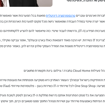
יסוק של החברה, והפיכת גופי
ברות וארגונים עוברים
טרנספורמציה דיגיטלית
מואצת בכל המערכות אשר מאפשרת לה
שר יצרה שינוי במודל העבודה שמאפשר גישה מכל מקום למערכות הארגוניות וכן בהי
ם כמה שיותר שירותים ומוצרים במרחב הדיגיטלי.
"אנחנו מכירים כבר היום חברות רבות שעוברות לצריכת IT כשירות. יש הרבה מאוד דוגמאות כאלו בארץ ובעולם"
ת שעוברות טרנספורמציה דיגיטלית משנות את המודל העסקי שלהן ונדרש להן, כאמור פתרו
בינת תקשורת מחשבים
דועה בשם CloudHome.
"CloudHome הינה One Stop Shop Platform המציעה את כל מגו
ן את כל שרותי תשתית ה-IT ותשתיות הפיתוח באמצעות שירותי ענן ושירות מנוהל החוסך ממנו משאבים רבים, ת