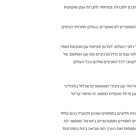
ספק את המענה הנכון לחברות, ובמיוחד לחברות ענק שזקוקות
כמסע מעצים, בטוח ומקדם", מציין שקילר. "המספרים לא משקרים, בעולם תחרותי הניסיון,
 עובדים, חברה ציבורית גלובלית שפרוסה בכל רחבי העולם. לסרגון תפיסת ענן מגובשת מאוד,
לנו עבורם כולל מרכיבים כמו ענן המחשוב של
ויקט משולב שלנו ניתן למצוא במרכז לטכנולוגיה חינוכית (מט"ח), שם סיפקנו שירותי DevOps ,CyberDome וגם שירותי ענן ציבורי המאפשרים שכלול בתהליכי
הפיתוח ותפעול בארגון. כתוצאה, השירותים שיפרו את חווית המשתמש באופן משמעותי על ידי הגדלת תמיכה במשתמשים בו-זמנית בענן פי 10 מנקודת המוצא. זה שיפור קריטי
ת המפה, להתעדכן, להתחדש, להיות חלוצים בתחומים שונים ולהוביל בהם פלחי
טים לאומיים ואסטרטגיים בישראל, מאפשר לנו
פיסת ה-IT as a service לחברות אנטרפרייז. נדרשת כאן התמחות ואת הערך הזה מביאה בינת בפתרונות