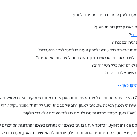
מעבר לענן עומדות בפניו מספר דילמות:
ורי
?
גיה ובסנכרון?
נות אבטחת מידע ידעו לספק מענה הוליסטי לכלל המערכות?
לארגון את כלל השירותים?
 כאשר אלו נדרשים?
שירותי תכנון תמיכה שוטפים למגוון רחב של סביבות וסוגי לקוחות", אומר שקילר. "ה
"בנוסף, אנו מקפידים ב-CloudHome ליצור בעצמנו Bynet Inside. "כלומר אנחנו בונים בעצמנו ומפתחים בע
ם, וידאו סטרימינג, צוותים שמפתחים פלטפורמות לניהול שירותי הענן, מערכות בילינ