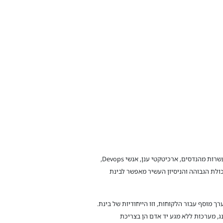
"אחד העקרונות המרכזיים בתפיסת CloudHome הוא לייצר מומחיות בכל אחד מפתרונות הענן אותם אנחנו מספקים. זאת באמצעות עשרות מהנדסים, ארכיטקטי ענן, אנשי Devops,
יכולת הגבוהה והניסיון העשיר מאפשר לבינת
צמנו פתרונות המייצרים ערך מוסף עבור הלקוחות, וזו הייחודיות של בינת.
ג, מערכות ללא מגע יד אדם הן בצריכת