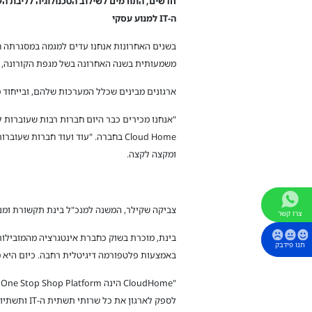
חדשים, התורמים לשילוב הטכנולוגיה לליבת הע
ה-IT למנוע עסקי
בשנים האחרונות אנחנו עדים למגמה במסגרתה ח
משמעותית בשנה האחרונה בשל מגפת הקורונה, א
ארגונים מבינים שכלל המערכות שלהם, ובייחוד מערכות המידע (ה-IT), נדרשות לעבור שינוי: כזה שיאפשר להם להציע ללקוחותיה
Cloud Home בחברה. "עוד ועוד חברו
ומקצה לקצה.
צביקה שקילר, המשנה למנכ"ל בינת תקשורת ומנהל פעילות Cloud Home בחברה / צילום: 
צרו קשר
תנו פידבק
באמצעות פלטפורמה דיגיטלית רחבה. כיום היא מציעה: One Stop Shop לכל שירותי ה-IT כשירות בענן – פלטפורמת שירותי ITaaS של בינת י
לספק לארגו