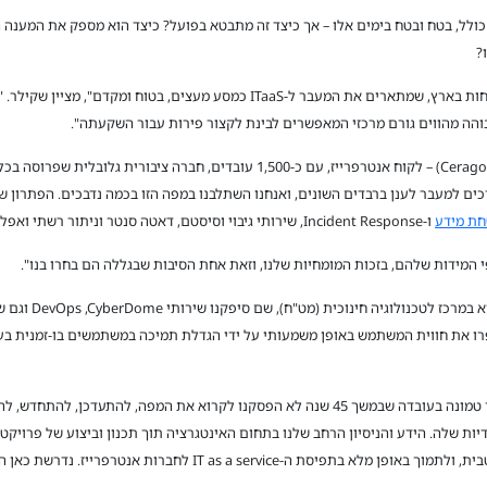
ירות ה-Cloud Home אכן נראה כפתרון ITaaS כולל, בטח ובטח בימים אלו – אך כיצד זה מתבטא בפועל? כיצד הוא מ
?
"בינת מספקת שירותי CloudHome לכ-350 לקוחות בארץ, שמתארים את המעבר ל-ITaaS 
בוהה מהווים גורם מרכזי המאפשרים לבינת לקצור פירות עבור השקעתה".
"אתן כדוגמה את הפרויקט שלנו בחברת סרגון (Ceragon) – לקוח אנטרפרייז, עם כ-1,500
ים למעבר לענן ברבדים השונים, ואנחנו השתלבנו במפה הזו בכמה נדבכים. הפתרון ש
חת מידע
ו-Incident Response, שירותי גיבוי וסיסטם, דאטה סנטר וניתור רשתי ואפליקטיבי לכל הסניפים שלהם בכל העולם.
 המידות שלהם, בזכות המומחיות שלנו, וזאת אחת הסיבות שבגללה הם בחרו בנו".
"דוגמה נוספת של פר
"בינת ממשיכה לצמוח שנה אחר שנה והסיבה לכך טמונה בעובדה שבמשך 45 שנה לא הפסקנו לקרוא א
ודיות שלה. הידע והניסיון הרחב שלנו בתחום האינטגרציה תוך תכנון וביצוע של פרויק
לשלב ולבנות את מערך פתרונות הענן בצורה מיטבית, ולתמוך באופן מלא בת