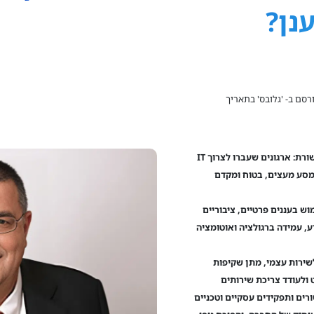
נן?
רסם ב- 'גלובס' בתאריך
לדברי צביקה שקילר, המשנה למנכ"ל בינת תקשורת: ארגונים שעברו לצרוך IT
ת המעבר כמסע מעצים, בטוח ומקדם
ש בעננים פרטיים, ציבוריים
ע, עמידה ברגולציה ואוטומציה
שירות עצמי, מתן שקיפות
 ולעודד צריכת שירותים
רים ותפקידים עסקיים וטכניים