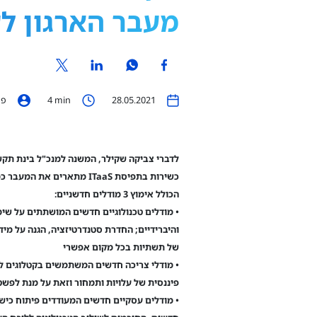
מעבר הארגון לע
28.05.2021
min
4
פו
כשירות בתפיסת ITaaS מתארים א
הכולל אימוץ 3 מודלים חדשניים:
• מודלים טכנולוגיים חדשים המושתתים על שימו
והיברידיים; החדרת סטנדרטיזציה, הגנה על מיד
של תשתיות בכל מקום אפשרי
• מודלי צריכה חדשים המשתמשים בקטלוגים ל
פיננסית של עלויות ותמחור וזאת על מנת לפשט
• מודלים עסקיים חדשים המעודדים פיתוח כישו