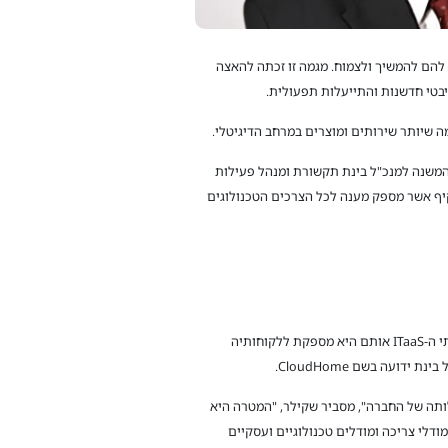
ם להמשיך ולצמוח. מגמה זו זכתה להאצה
בטי חדשנות והתייעלות תפעולית.
, אומר צביקה שקילר, המשנה למנכ"ל בינת תקשורת ומנהל פעילות
ן מקיף אשר מספק מענה לכל הצרכים הטכנולוגים
בינת, מוכרת בשוק כחברת אינטגרציה מהמובילות והוותיקות בישראל ובמהלך העשור האחרון היא משקיעה ומפתחת את מעטפת שירותי ה-ITaaS אותם היא מספקת ללקוחותיה
ון הפתרונות אותם נדרשת מחלקת ה-IT בארגון לספק לטובת פעילותה של החברה", מסביר שקילר, "המטרה היא
וך אימוץ מודלי צריכה ומודלים טכנולוגיים ועסקיים