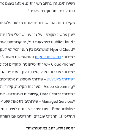
השירותים, והן בחיוב השירותים. אנחנו בעצם מ
התהליכים ותחסוך במשאבים".
שקילר מונה את השירותים אותם מציעה פלטפורמת ה-Cloud Home אשר עבורם מקבל הלקוח שרות מלא
*ענן מחשוב מקומי – על גבי ענן ישראלי של בינת
*Public Cloud באמצעות גוגל, מייקרוסופט, אורקל ועוד.
*Hybrid Cloud המשלבים בין הענן המקומי לענן הציבורי בהתאמה לצרכי הלקוח.
*שירותי
המשכיות עסקית
והתאוששות מאסון DRaaS – שירותי DR ושירותי גיבוי בענן, עם העלאה של האתר המשוחזר בתוך ארבע שעות.
*CloudPhone – שירותי טלפוניה, מוקדים וכלים לתקשורת ואינטראקציה עם לקוחות: מוקדי שירות ומכירות, טלפוניה לעסקים, ותקשורת רב-ערוצית.
*שירותי אבטחת מידע וסייבר בענן – מטריית הגנה ר
*
שירותי DEVOPS
– שירותי אוטומציה מתקדמים 
*Video streaming – מערכות הקלטה, קידוד, תמיכה בשידורים חיים ועל פי דרישה, VOD ומערכת ניהול שלמה.
*שירותי Data Center ,קישוריות ואינטרנט – אירוח בחמישה אתרים בארץ מאובטחים ומתקדמים.
*Managed Services – שירותים לתפעול שוטף של כל התשתיות וה-IT בארגון – מחשוב, תקשורת, גיבויים, אבטחת מידע ומשתמשי קצה.
תהליכי IT, תהליכי עובדים ותהליכים עם לקוחות.
"ניסיון וידע רחב באינטגרציה"