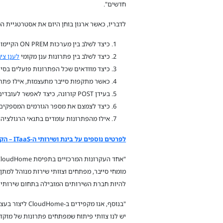
חדשים".
לדבריו, כאשר ארגון בוחן היום את אסטרטגיית ה
כיצד לשלב בין מערכות ON PREM הקיימות בארגון לבין שרותי הענן?
כיצד לשלב בין פתרונות ענן מקומי
לענן ציב
כיצד מוודאים שכל הפתרונות פועלים בסינר
כאשר מתקפות סייבר מתעצמות, אילו פתרו
בעידן POST קורונה, כיצד לאפשר לעובדים לעבוד מהבית ומהמשרד תוך גישה נוחה למערכות הארגוניות?
כיצד לצמצם את מספר הגורמים המספקים 
אילו מהפתרונות עומדים בתנאי הרגולציה
לפרטים נוספים על בינת ושירותי ה-ITaaS – הקליקו כאן>>
מומחי סייבר, מפתחים וצוותי שירות מנוהל למתן 
להיות חברת השירותים המובילה בתחום שירותי ITaaS בענן, לספק פתרונות טכנולוגיים כוללים העונים על צרכי הלקוח.
יש לנו צוותי פיתוח שמפתחים פתרונות של מוקדי