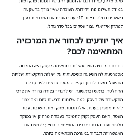
מקסימלית, עמידות גבוהה ומגוון רחב של תכונות מתקדמות
במודל תשלום נוח וידידותי. העובדה שאין צורך בהשקעה
ראשונית גדולה ובצוות IT ייעודי הופכת את המרכזיות בענן
לפתרון אידיאלי עבור עסקים בכל סדר גודל.
איך יודעים לבחור את המרכזיה
המתאימה לכם?
בחירת המרכזיה הווירטואלית המתאימה לעסק היא החלטה
אסטרטגית לה השפעה משמעותית על יעילות התקשורת ועלויות
התפעול. חשוב לבחון בקפידה מספר גורמים לפני קבלת
ההחלטה. בראש ובראשונה, יש להגדיר בצורה ברורה את צרכי
התקשורת של העסק. כמה שלוחות נדרשות כיום ומה צפוי
להיות מספרן בעתיד, אילו תכונות מתקדמות חשובות עבור
העסק, האם העסק זקוק לתמיכה בעבודה מרחוק או במוקד
טלפוני ועוד. הבנת הצרכים הספציפיים תסייע לצמצם את
האפשרויות ולבחור במערכת המתאימה ביותר.