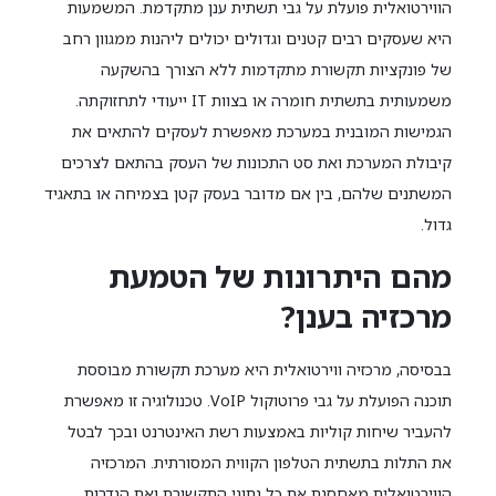
הווירטואלית פועלת על גבי תשתית ענן מתקדמת. המשמעות
היא שעסקים רבים קטנים וגדולים יכולים ליהנות ממגוון רחב
של פונקציות תקשורת מתקדמות ללא הצורך בהשקעה
משמעותית בתשתית חומרה או בצוות IT ייעודי לתחזוקתה.
הגמישות המובנית במערכת מאפשרת לעסקים להתאים את
קיבולת המערכת ואת סט התכונות של העסק בהתאם לצרכים
המשתנים שלהם, בין אם מדובר בעסק קטן בצמיחה או בתאגיד
גדול.
מהם היתרונות של הטמעת
מרכזיה בענן?
בבסיסה, מרכזיה ווירטואלית היא מערכת תקשורת מבוססת
תוכנה הפועלת על גבי פרוטוקול VoIP. טכנולוגיה זו מאפשרת
להעביר שיחות קוליות באמצעות רשת האינטרנט ובכך לבטל
את התלות בתשתית הטלפון הקווית המסורתית. המרכזיה
הווירטואלית מאחסנת את כל נתוני התקשורת ואת הגדרות