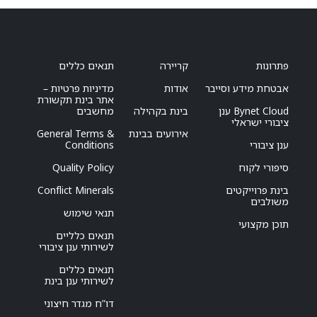
פתרונות
קריירה
תנאים כללים
אבטחת מידע וסייבר
אודות
מדיניות פרטיות –
אתר בינת תקשורת
Bynet Cloud ענן
בינת בקהילה
מחשבים
ציבורי ישראלי
אירועים בבינת
General Terms &
ענן ציבורי
Conditions
סיפורי לקוח
Quality Policy
בינת פרוייקטים
Conflict Minerals
משולבים
תנאי שימוש
תוכן מקצועי
תנאים כלליים
לשירותי ענן ציבורי
תנאים כללים
לשירותי ענן בינת
דו”ח מגדר חיצוני