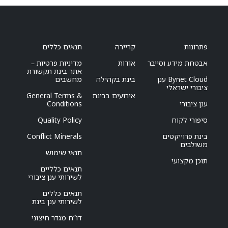
פתרונות
קריירה
תנאים כללים
אבטחת מידע וסייבר
אודות
מדיניות פרטיות –
אתר בינת תקשורת
Bynet Cloud ענן
בינת בקהילה
מחשבים
ציבורי ישראלי
אירועים בבינת
General Terms &
ענן ציבורי
Conditions
סיפורי לקוח
Quality Policy
בינת פרוייקטים
Conflict Minerals
משולבים
תנאי שימוש
תוכן מקצועי
תנאים כלליים
לשירותי ענן ציבורי
תנאים כללים
לשירותי ענן בינת
דו”ח מגדר חיצוני